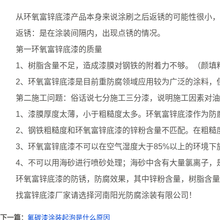
从环氧富锌底漆产品本身来说涂刷之后返锈的可能性很小，环
返锈：是在涂装间隔内，出现点锈的情况。
第一环氧富锌底漆的质量
1、树脂含量不足，造成漆膜对钢铁的附着力不够。（颜填
2、环氧富锌底漆是目前重防腐领域应用较为广泛的涂料，但
第二施工问题：俗话说七分施工三分漆，说明施工因素对油
1、漆膜厚度太薄，小于粗糙度太多。环氧富锌底漆作为防腐
2、钢铁粗糙度和环氧富锌底漆的锌粉含量不匹配。在粗糙度
3、环氧富锌底漆不可以在空气湿度大于85%以上的环境下
1
2
3
4、不可以用海砂进行喷砂处理；海砂中含有大量氯离子，
环氧富锌底漆的防锈，防腐效果，其中锌粉含量，树脂含量，
找富锌底漆厂家请选择河南阳光防腐涂装有限公司！
下一篇：
氟碳漆涂装起泡是什么原因